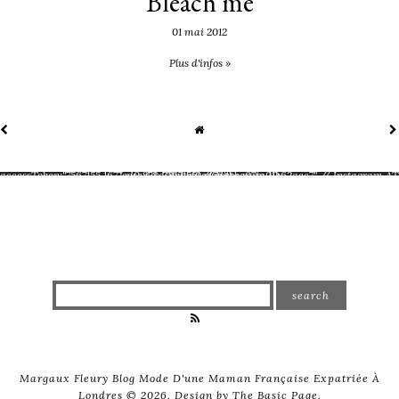
Bleach me
01 mai 2012
Plus d'infos »
', userId: 7567155, // Instagram ID accessToken:"7567155.1677ed0.273d01aebf0c4564bbc07fa01b62aec7" // Instagram AT });feed.run();
Margaux Fleury Blog Mode D'une Maman Française Expatriée À
Londres
©
2026.
Design by
The Basic Page
.