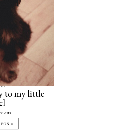
UR
 to my little
el
re 2013
NFOS »