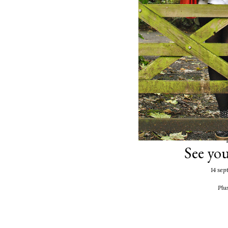
See you
14 sep
Plus