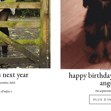
LOOK
HUME
 next year
happy birthday
ang
tembre 2013
04 septemb
 d'infos »
PLUS D'I